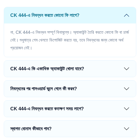
CK 444-এ নিবন্ধন করতে কোনো ফি লাগে?
না, CK 444-এ নিবন্ধন সম্পূর্ণ বিনামূল্যে। অ্যাকাউন্ট তৈরি করতে কোনো ফি বা চার্জ
নেই। শুধুমাত্র গেম খেলতে ডিপোজিট করতে হয়, তবে নিবন্ধনের জন্য কোনো অর্থ
প্রয়োজন নেই।
CK 444-এ কি একাধিক অ্যাকাউন্ট খোলা যাবে?
নিবন্ধনের পর পাসওয়ার্ড ভুলে গেলে কী করব?
CK 444-এ নিবন্ধন করতে কতক্ষণ সময় লাগে?
স্বাগত বোনাস কীভাবে পাব?