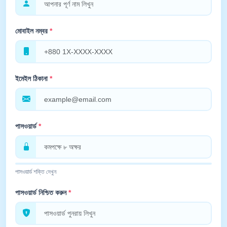
মোবাইল নম্বর
*
ইমেইল ঠিকানা
*
পাসওয়ার্ড
*
পাসওয়ার্ড শক্তি দেখুন
পাসওয়ার্ড নিশ্চিত করুন
*