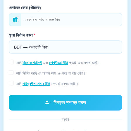
রেফারেল কোড (ঐচ্ছিক)
মুদ্রা নির্বাচন করুন
*
আমি
নিয়ম ও শর্তাবলী
এবং
গোপনীয়তা নীতি
পড়েছি এবং সম্মত আছি।
আমি নিশ্চিত করছি যে আমার বয়স ১৮ বছর বা তার বেশি।
আমি
দায়িত্বশীল খেলার নীতি
সম্পর্কে অবগত আছি।
নিবন্ধন সম্পন্ন করুন
অথবা