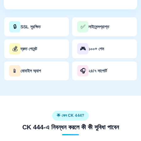
🔒
✅
SSL সুরক্ষিত
লাইসেন্সপ্রাপ্ত
💰
🎮
দ্রুত পেমেন্ট
১০০+ গেম
📱
🎧
মোবাইল অ্যাপ
২৪/৭ সাপোর্ট
🌟 কেন CK 444?
CK 444-এ নিবন্ধন করলে কী কী সুবিধা পাবেন