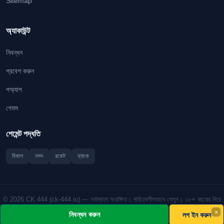
Sitemap
অ্যাকাউন্ট
নিবন্ধন
প্রবেশ করুন
পঅ্যাপ
গেমস
পেমেন্ট পদ্ধতি
বিকাশ
নগদ
রকেট
ব্যাংক
© 2026 CK 444 (ck-444.io) — সর্বস্বত্ব সংরক্ষিত। দায়িত্বশীলভাবে খেলুন। ১৮+ বছরের নিচে
খেলা নিষিদ্ধ।
×
লগ ইন করুন
নিবন্ধন করুন