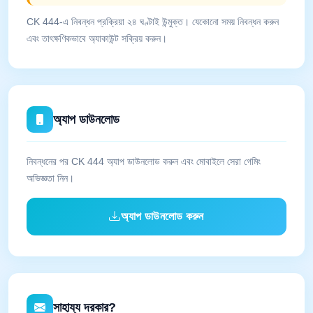
CK 444-এ নিবন্ধন প্রক্রিয়া ২৪ ঘণ্টাই উন্মুক্ত। যেকোনো সময় নিবন্ধন করুন
এবং তাৎক্ষণিকভাবে অ্যাকাউন্ট সক্রিয় করুন।
অ্যাপ ডাউনলোড
নিবন্ধনের পর CK 444 অ্যাপ ডাউনলোড করুন এবং মোবাইলে সেরা গেমিং
অভিজ্ঞতা নিন।
অ্যাপ ডাউনলোড করুন
সাহায্য দরকার?