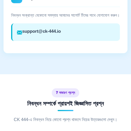
নিবন্ধন সংক্রান্ত যেকোনো সমস্যায় আমাদের সাপোর্ট টিমের সাথে যোগাযোগ করুন।
support@ck-444.io
❓ সাধারণ প্রশ্ন
নিবন্ধন সম্পর্কে প্রায়শই জিজ্ঞাসিত প্রশ্ন
CK 444-এ নিবন্ধন নিয়ে কোনো প্রশ্ন থাকলে নিচের উত্তরগুলো দেখুন।