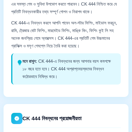
এর সমস্ত গেম ও সুবিধা উপভোগ করতে পারবেন। CK 444 নিশ্চিত করে যে
প্রতিটি নিবন্ধনকারীর তথ্য সম্পূর্ণ গোপন ও নিরাপদ থাকে।
CK 444-এ নিবন্ধন করলে আপনি পাবেন অল-স্টার ফিশিং, মাইডাস ফরচুন,
রামি, ট্রেজার বোট ফিশিং, মারমেইড ফিশিং, মাঙ্কি কিং, ফিশিং কুই লি সহ
অনেক জনপ্রিয় গেমে অ্যাক্সেস। CK 444-এর প্রতিটি গেম উচ্চমানের
গ্রাফিক্স ও মসৃণ গেমপ্লে নিয়ে তৈরি করা হয়েছে।
মনে রাখুন:
CK 444-এ নিবন্ধনের জন্য আপনার বয়স কমপক্ষে
১৮ বছর হতে হবে। CK 444 অপ্রাপ্তবয়স্কদের নিবন্ধন
কঠোরভাবে নিষিদ্ধ করে।
CK 444 নিবন্ধনের প্রয়োজনীয়তা