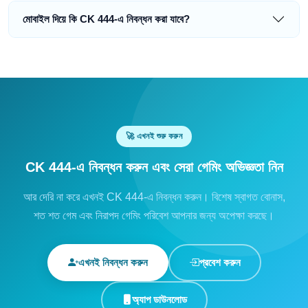
মোবাইল দিয়ে কি CK 444-এ নিবন্ধন করা যাবে?
🚀 এখনই শুরু করুন
CK 444-এ নিবন্ধন করুন এবং সেরা গেমিং অভিজ্ঞতা নিন
আর দেরি না করে এখনই CK 444-এ নিবন্ধন করুন। বিশেষ স্বাগত বোনাস,
শত শত গেম এবং নিরাপদ গেমিং পরিবেশ আপনার জন্য অপেক্ষা করছে।
এখনই নিবন্ধন করুন
প্রবেশ করুন
অ্যাপ ডাউনলোড