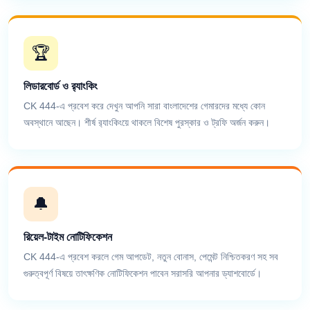
🏆
লিডারবোর্ড ও র‍্যাংকিং
CK 444-এ প্রবেশ করে দেখুন আপনি সারা বাংলাদেশের গেমারদের মধ্যে কোন
অবস্থানে আছেন। শীর্ষ র‍্যাংকিংয়ে থাকলে বিশেষ পুরস্কার ও ট্রফি অর্জন করুন।
🔔
রিয়েল-টাইম নোটিফিকেশন
CK 444-এ প্রবেশ করলে গেম আপডেট, নতুন বোনাস, পেমেন্ট নিশ্চিতকরণ সহ সব
গুরুত্বপূর্ণ বিষয়ে তাৎক্ষণিক নোটিফিকেশন পাবেন সরাসরি আপনার ড্যাশবোর্ডে।