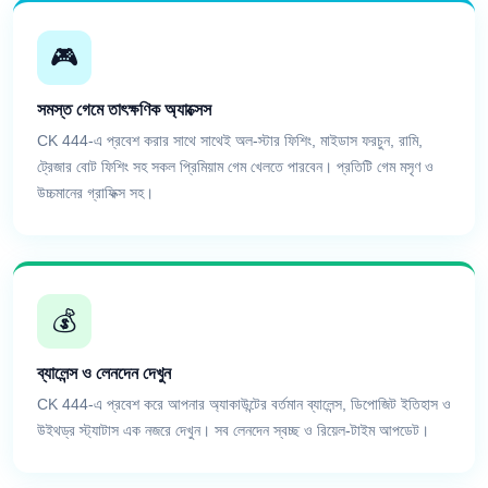
🎮
সমস্ত গেমে তাৎক্ষণিক অ্যাক্সেস
CK 444-এ প্রবেশ করার সাথে সাথেই অল-স্টার ফিশিং, মাইডাস ফরচুন, রামি,
ট্রেজার বোট ফিশিং সহ সকল প্রিমিয়াম গেম খেলতে পারবেন। প্রতিটি গেম মসৃণ ও
উচ্চমানের গ্রাফিক্স সহ।
💰
ব্যালেন্স ও লেনদেন দেখুন
CK 444-এ প্রবেশ করে আপনার অ্যাকাউন্টের বর্তমান ব্যালেন্স, ডিপোজিট ইতিহাস ও
উইথড্র স্ট্যাটাস এক নজরে দেখুন। সব লেনদেন স্বচ্ছ ও রিয়েল-টাইম আপডেট।