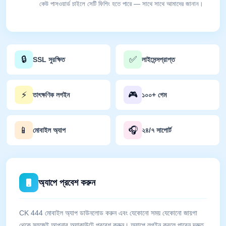
কেউ পাসওয়ার্ড চাইলে সেটি ফিশিং হতে পারে — সাথে সাথে আমাদের জানান।
🔒
✅
SSL সুরক্ষিত
লাইসেন্সপ্রাপ্ত
⚡
🎮
তাৎক্ষণিক লগইন
১০০+ গেম
📱
🎧
মোবাইল অ্যাপ
২৪/৭ সাপোর্ট
অ্যাপে প্রবেশ করুন
CK 444 মোবাইল অ্যাপ ডাউনলোড করুন এবং যেকোনো সময় যেকোনো জায়গা
থেকে সহজেই আপনার অ্যাকাউন্টে প্রবেশ করুন। অ্যাপে লগইন করলে পাবেন দ্রুত