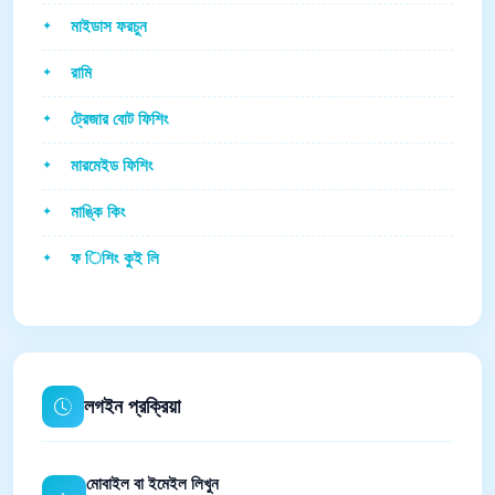
মাইডাস ফরচুন
রামি
ট্রেজার বোট ফিশিং
মারমেইড ফিশিং
মাঙ্কি কিং
ফ িশিং কুই লি
লগইন প্রক্রিয়া
মোবাইল বা ইমেইল লিখুন