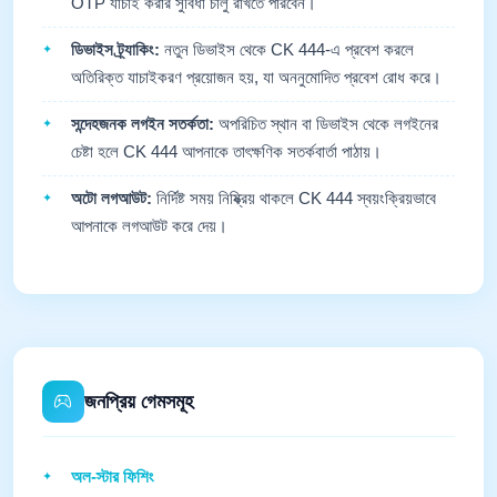
OTP যাচাই করার সুবিধা চালু রাখতে পারবেন।
ডিভাইস ট্র্যাকিং:
নতুন ডিভাইস থেকে CK 444-এ প্রবেশ করলে
অতিরিক্ত যাচাইকরণ প্রয়োজন হয়, যা অননুমোদিত প্রবেশ রোধ করে।
সন্দেহজনক লগইন সতর্কতা:
অপরিচিত স্থান বা ডিভাইস থেকে লগইনের
চেষ্টা হলে CK 444 আপনাকে তাৎক্ষণিক সতর্কবার্তা পাঠায়।
অটো লগআউট:
নির্দিষ্ট সময় নিষ্ক্রিয় থাকলে CK 444 স্বয়ংক্রিয়ভাবে
আপনাকে লগআউট করে দেয়।
জনপ্রিয় গেমসমূহ
অল-স্টার ফিশিং