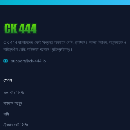
CK 444 বাংলাদেশের একটি বিশ্বস্ত অনলাইন গেমিং প্ল্যাটফর্ম। আমরা নিরাপদ, আনন্দদায়ক ও
দায়িত্বশীল গেমিং অভিজ্ঞতা প্রদানে প্রতিশ্রুতিবদ্ধ।
support@ck-444.io
গেমস
অল-স্টার ফিশিং
মাইডাস ফরচুন
রামি
ট্রেজার বোট ফিশিং